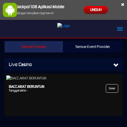
×
Jackpot108 Aplikasi Mobile
UNDUH
Jangan tampilkan lagi hari ini
Semua Promosi
Semua Event Provider
Live Casino
BACCARAT BERUNTUN
Detail
Tanggal akhir:
-