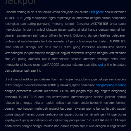
Jackpot
Selamat datang di situs slot online resmi penyedia link terbaru
slot gacor
hari ini bersama
JACKPOT108 yang merupakan agen terpercaya di indonesia dengan pilihan permainan
terlengkap dan paling gampang menang jackpot. Bersama JACKPOT108 anda dapat
mewujudkan impian menjadi jutawan dalam waktu singkat hanya dengan memainkan
deretan permainan slot gacor pilihan terfavorit. Didukung dengan fasilitas pelayanan
profesional, serta transaksi bank dan e-wallet 24 jam online tanpa hambatan. JACKPOT108
telah terbukti sebagai link situs slot88 resmi yang konsisten memberikan sensasi
kemenangan jackpot maxwin hingga ke tingkat maksimal, lengkap dengan ketersediaan
fitur VIP paling mutakhir untuk memanjakan seluruh member setianya, serta telah
mengantongi lisensi resmi dari PAGCOR sebagai rekomendasi situs
slot
online terupdate
dan paling canggih saat ini.
Untuk menghadirkan pengalaman bermain tingkat tinggi, kami juga bekerja sama secara
resmi dengan provider ternama slot88 guna menyajikan permainan
slot gampang menang
dengan persentase winrate mencapai 99.8%. Jadi jangan ragu lagi, segera bergabung
bersama JACKPOT108 dan raih kesempatan memenangkan hadiah jackpot bernilai
ratusan juta hingga miliaran rupiah setiap hari. Kami selalu berkomitmen memberikan
deretan keuntungan melimpah melalui berbagai tawaran promo bonus terbaik, seperti
bonus deposit harian, bonus cashback mingguan, bonus komisi rollingan, hingga bonus
loyalty point yang sangat menguntungkan bagi para pemain. Situs slot JACKPOT108 dapat
anda akses dengan sangat mudah dan praktis kapan saja cukup dengan mengetik kata