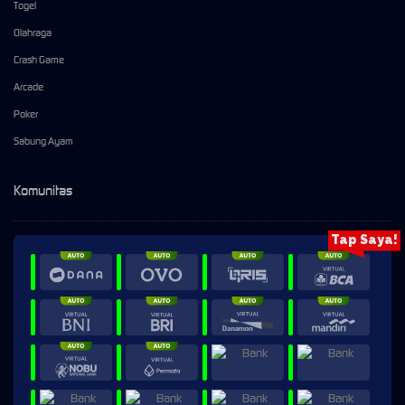
Togel
Olahraga
Crash Game
Arcade
Poker
Sabung Ayam
Komunitas
Tap Saya!