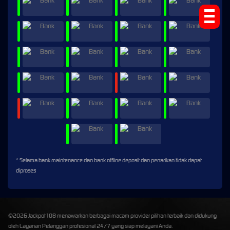
* Selama bank maintenance dan bank offline deposit dan penarikan tidak dapat
diproses
©2026 Jackpot108 menawarkan berbagai macam provider pilihan terbaik dan didukung
oleh Layanan Pelanggan profesional 24/7 yang siap melayani Anda.