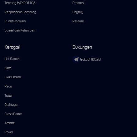
Tentang JACKPOT108
Promosi
Responsible Gambling
Loyalty
Pusat Bantuan
Referral
Syarat dan Ketentuan
Kategori
Dukungan
Hot Games
Jackpot108slot
Slots
Live Casino
Race
Togel
Olahraga
Crash Game
Arcade
Poker