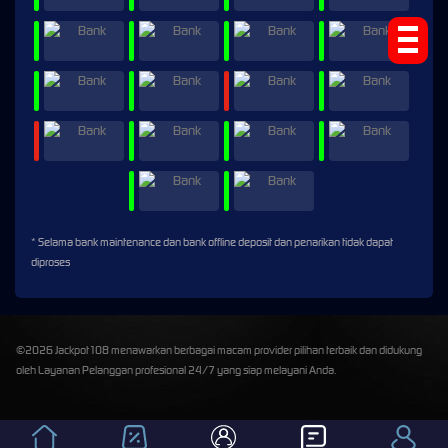
* Selama bank maintenance dan bank offline deposit dan penarikan tidak dapat
diproses
©2026 Jackpot108 menawarkan berbagai macam provider pilihan terbaik dan didukung
oleh Layanan Pelanggan profesional 24/7 yang siap melayani Anda.