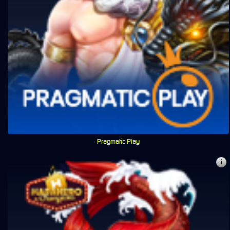
Pragmatic Play
i