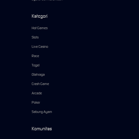
Kategori
Hot Games
Slots
Live Casino
Race
Togel
Olahraga
Crash Game
Arcade
Poker
Sabung Ayam
Komunitas