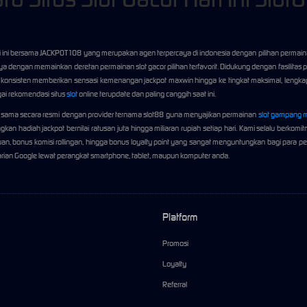
i ini bersama JACKPOT108 yang merupakan agen terpercaya di indonesia dengan pilihan perma
engan memainkan deretan permainan slot gacor pilihan terfavorit. Didukung dengan fasilitas pel
ng konsisten memberikan sensasi kemenangan jackpot maxwin hingga ke tingkat maksimal, lengkap
gai rekomendasi situs
slot
online terupdate dan paling canggih saat ini.
ja sama secara resmi dengan provider ternama slot88 guna menyajikan permainan
slot gampang
adiah jackpot bernilai ratusan juta hingga miliaran rupiah setiap hari. Kami selalu berko
guan, bonus komisi rollingan, hingga bonus loyalty point yang sangat menguntungkan bagi para
rian Google lewat perangkat smartphone, tablet, maupun komputer anda.
Platform
Promosi
Loyalty
Referral