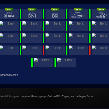
k dapat diproses
dan didukung oleh Layanan Pelanggan profesional 24/7 yang siap melayani Anda.