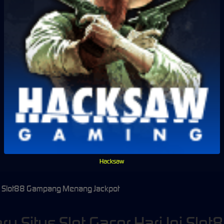
Hacksaw
Ini Slot88 Gampang Menang Jackpot
ru Situs Slot Gacor Hari Ini S