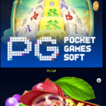
PG Soft
i