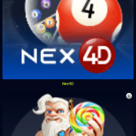
Nex4D
i