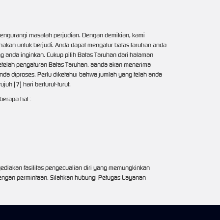
mengurangi masalah perjudian. Dengan demikian, kami
kan untuk berjudi. Anda dapat mengatur batas taruhan anda
 anda inginkan. Cukup pilih Batas Taruhan dari halaman
Setelah pengaturan Batas Taruhan, aanda akan menerima
da diproses. Perlu diketahui bahwa jumlah yang telah anda
 (7) hari berturut-turut.
erapa hal :
ediakan fasilitas pengecualian diri yang memungkinkan
engan permintaan. Silahkan hubungi Petugas Layanan