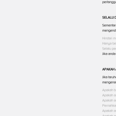
pertanggu
SELALU 
Sementara
mengenda
Hindari m
Hanya ber
Selalu p
Jika anda
APAKAH 
Jika taru
mengenal
Apakah b
Apakah an
Apakah an
Pernahka
Apakah an
Apakah a