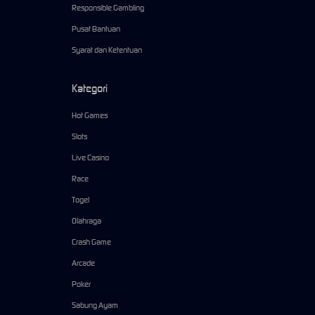
Responsible Gambling
Pusat Bantuan
Syarat dan Ketentuan
Kategori
Hot Games
Slots
Live Casino
Race
Togel
Olahraga
Crash Game
Arcade
Poker
Sabung Ayam