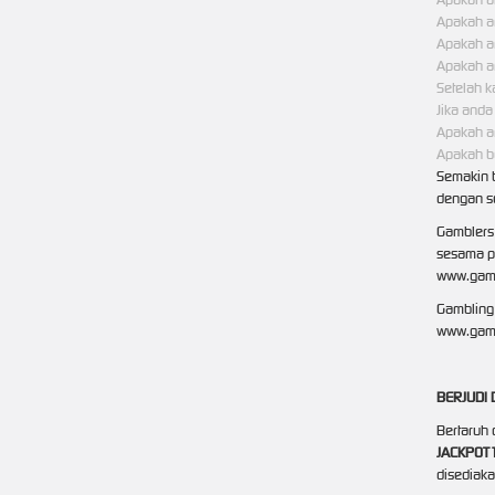
Apakah a
Apakah a
Apakah a
Setelah 
Jika anda
Apakah ar
Apakah be
Semakin 
dengan se
Gamblers
sesama pe
www.gam
Gambling 
www.gamb
BERJUDI
Bertaruh 
JACKPOT
disediaka