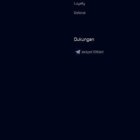
Loyalty
Referral
Dukungan
Jackpot108slot