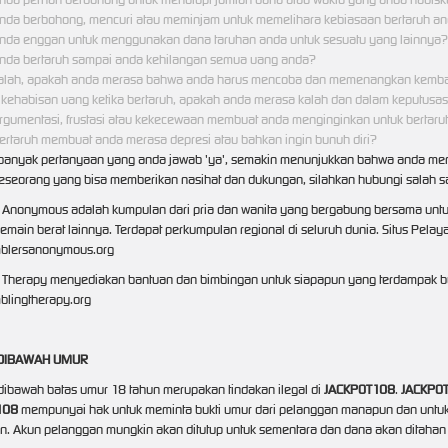
nda berbohong, mencuri atau meminjam untuk memelihara kebiasaan bertaruh a
nda enggan untuk menggunakan dana taruhan anda untuk sesuatu yang lainnya?
nda bertaruh sampai anda kehilangan semua uang anda?
kalah, apakah anda merasa bahwa anda harus mencoba dan memenangkan kemba
 kehabisan uang ketika bertaruh, apakah anda merasa kalah dan dalam keputusas
gumentasi, frustasi atau kekecewaan membuat anda menginginkan untuk bertaruh
rtaruh membuat anda merasa depresi atau bahkan ingin bunuh diri?
banyak pertanyaan yang anda jawab 'ya', semakin menunjukkan bahwa anda memi
seorang yang bisa memberikan nasihat dan dukungan, silahkan hubungi salah satu 
 Anonymous adalah kumpulan dari pria dan wanita yang bergabung bersama unt
main berat lainnya. Terdapat perkumpulan regional di seluruh dunia. Situs Pela
blersanonymous.org
Therapy menyediakan bantuan dan bimbingan untuk siapapun yang terdampak buruk 
lingtherapy.org
 DIBAWAH UMUR
dibawah batas umur 18 tahun merupakan tindakan ilegal di
JACKPOT108
.
JACKPO
108
mempunyai hak untuk meminta bukti umur dari pelanggan manapun dan untuk
n. Akun pelanggan mungkin akan ditutup untuk sementara dan dana akan ditahan