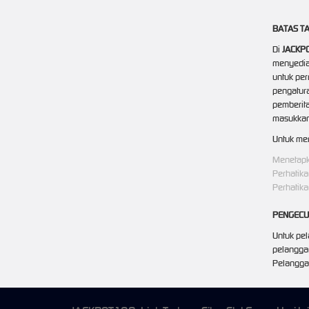
BATAS T
Di
JACKP
menyedia
untuk per
pengatura
pemberita
masukkan 
Untuk me
Menetapka
Perhatika
Perhatika
PENGECUA
Untuk pel
pelangga
Pelanggan