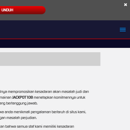
×
UNDUH
alnya mempromosikan kesadaran akan masalah judi dan
rmainan
JACKPOT108
menetapkan komitmennya untuk
yang bertanggung jawab.
a anda menikmati pengalaman bertaruh di situs kami,
gan masalah perjudian.
an bahwa semua staf kami memiliki kesadaran