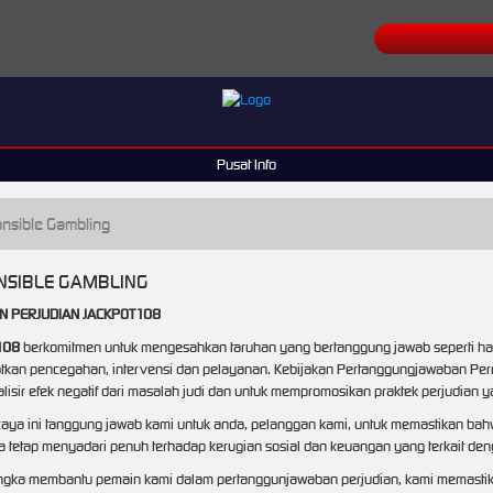
Pusat Info
nsible Gambling
NSIBLE GAMBLING
N PERJUDIAN JACKPOT108
108
berkomitmen untuk mengesahkan taruhan yang bertanggung jawab seperti h
tkan pencegahan, intervensi dan pelayanan. Kebijakan Pertanggungjawaban Pe
isir efek negatif dari masalah judi dan untuk mempromosikan praktek perjudian 
aya ini tanggung jawab kami untuk anda, pelanggan kami, untuk memastikan bahw
 tetap menyadari penuh terhadap kerugian sosial dan keuangan yang terkait den
ngka membantu pemain kami dalam pertanggunjawaban perjudian, kami memastik