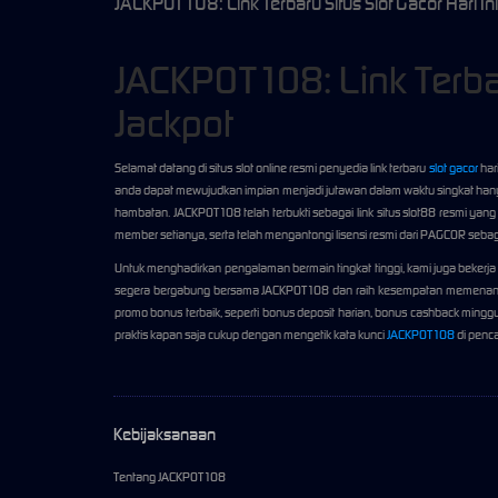
JACKPOT108: Link Terbaru Situs Slot Gacor Hari 
JACKPOT108: Link Terba
Jackpot
Selamat datang di situs slot online resmi penyedia link terbaru
slot gacor
har
anda dapat mewujudkan impian menjadi jutawan dalam waktu singkat hanya d
hambatan. JACKPOT108 telah terbukti sebagai link situs slot88 resmi ya
member setianya, serta telah mengantongi lisensi resmi dari PAGCOR seba
Untuk menghadirkan pengalaman bermain tingkat tinggi, kami juga beker
segera bergabung bersama JACKPOT108 dan raih kesempatan memenangkan h
promo bonus terbaik, seperti bonus deposit harian, bonus cashback ming
praktis kapan saja cukup dengan mengetik kata kunci
JACKPOT108
di penca
Kebijaksanaan
Tentang JACKPOT108